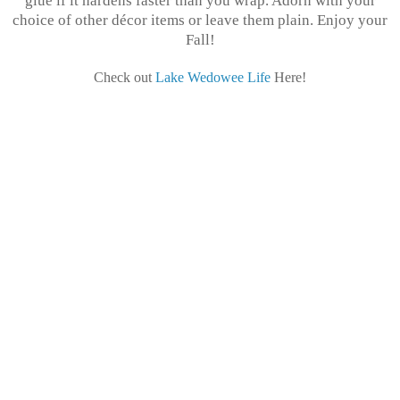
glue if it hardens faster than you wrap. Adorn with your
choice of other décor items or leave them plain. Enjoy your
Fall!
Check out
Lake Wedowee Life
Here!